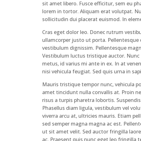
sit amet libero. Fusce efficitur, sem eu ph
lorem in tortor. Aliquam erat volutpat. Nu
sollicitudin dui placerat euismod. In elem
Cras eget dolor leo. Donec rutrum vestibu
ullamcorper justo ut porta. Pellentesque 
vestibulum dignissim. Pellentesque magna
Vestibulum luctus tristique auctor. Nunc 
metus, id varius mi ante in ex. In at vene
nisi vehicula feugiat. Sed quis urna in sap
Mauris tristique tempor nunc, vehicula p
amet tincidunt nulla convallis at. Proin 
risus a turpis pharetra lobortis. Suspendis
Phasellus diam ligula, vestibulum vel volu
viverra arcu at, ultricies mauris. Etiam pe
sed semper magna magna ac est. Pellente
ut sit amet velit. Sed auctor fringilla la
ac. Praesent quis nunc eget leo fringilla