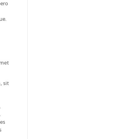
bero
ue.
amet
 sit
,
,
les
s