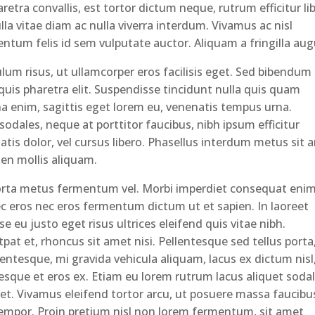
aretra convallis, est tortor dictum neque, rutrum efficitur li
lla vitae diam ac nulla viverra interdum. Vivamus ac nisl
entum felis id sem vulputate auctor. Aliquam a fringilla aug
lum risus, ut ullamcorper eros facilisis eget. Sed bibendum
quis pharetra elit. Suspendisse tincidunt nulla quis quam
 enim, sagittis eget lorem eu, venenatis tempus urna.
sodales, neque at porttitor faucibus, nibh ipsum efficitur
natis dolor, vel cursus libero. Phasellus interdum metus sit 
ien mollis aliquam.
orta metus fermentum vel. Morbi imperdiet consequat enim,
nec eros nec eros fermentum dictum ut et sapien. In laoreet
se eu justo eget risus ultrices eleifend quis vitae nibh.
tpat et, rhoncus sit amet nisi. Pellentesque sed tellus porta
llentesque, mi gravida vehicula aliquam, lacus ex dictum nisl
sque et eros ex. Etiam eu lorem rutrum lacus aliquet soda
oreet. Vivamus eleifend tortor arcu, ut posuere massa faucibu
 tempor. Proin pretium nisl non lorem fermentum, sit amet